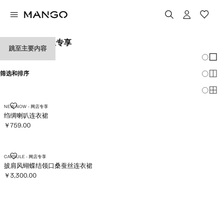
女士连衣裙 网上专享
跳至主要内容
改变
显
筛选和排序
显
显
绉绸喇叭连衣裙
NEW NOW - 网店专享
绉绸喇叭连衣裙
￥759.00
当前价格 [￥759.00 ]
披肩风蝴蝶结领口桑蚕丝连衣裙
CAPSULE - 网店专享
披肩风蝴蝶结领口桑蚕丝连衣裙
￥3,300.00
当前价格 [￥3,300.00 ]