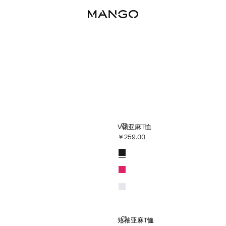
V领亚麻T恤
V领亚麻T恤
￥259.00
0 ]
当前价格 [￥259.00 ]
颜色
黑色
紫红色
白色
短袖亚麻T恤
短袖亚麻T恤