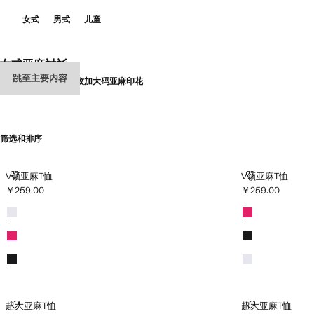
女式
男式
儿童
女式亚麻衬衫
跳至主要内容
全选
短袖
长袖
基本
条纹
加大码
亚麻
印花
筛选和排序
V领亚麻T恤
V领亚麻T恤
V领亚麻T恤
V领亚麻T恤
￥259.00
￥259.00
当前价格 [￥259.00 ]
当前价格 [￥259.0
颜色
白色
颜色
紫红色
紫红色
黑色
黑色
白色
超大亚麻T恤
超大亚麻T恤
超大亚麻T恤
超大亚麻T恤