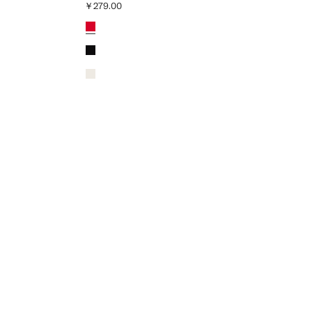
￥279.00
当前价格 [￥279.00 ]
颜色
红色
黑色
灰白