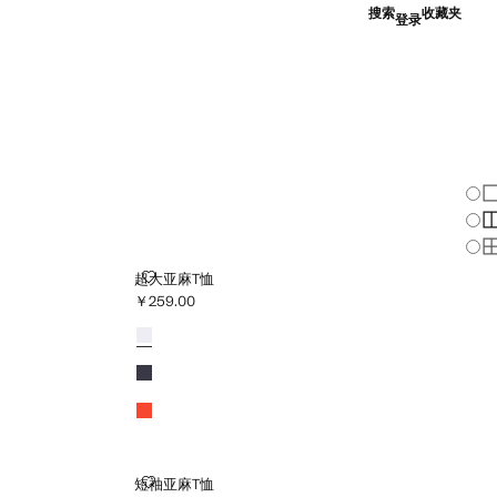
搜索
收藏夹
登录
改
显
显
显
超大亚麻T恤
超大亚麻T恤
￥259.00
当前价格 [￥259.00 ]
颜色
白色
深海军蓝
橘黄色
短袖亚麻T恤
短袖亚麻T恤