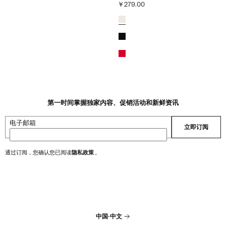
￥279.00
0 ]
当前价格 [￥279.00 ]
颜色
灰白
黑色
红色
第一时间掌握独家内容、促销活动和新鲜资讯
电子邮箱
立即订阅
通过订阅，您确认您已阅读
隐私政策
。
中国
·
中文