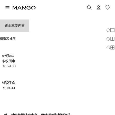
女孩围巾和帽子
跳至主要内容
改变
显
筛选和排序
显
显
条纹围巾
NEW NOW
条纹围巾
￥159.00
当前价格 [￥159.00 ]
针织手套
针织手套
￥119.00
当前价格 [￥119.00 ]