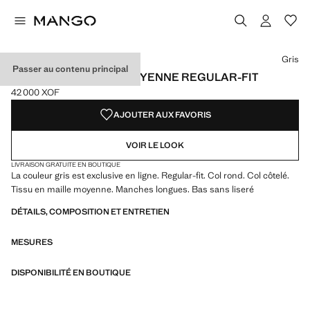
Choisissez une couleur
Couleur Noir
Couleur Bleu marine
Couleur Marron moyen
Couleur Gris sélectionnée
Gris
Passer au contenu principal
PULL-OVER MAILLE MOYENNE REGULAR-FIT
42 000 XOF
Prix actuel [42 000 XOF ]
AJOUTER AUX FAVORIS
VOIR LE LOOK
LIVRAISON GRATUITE EN BOUTIQUE
La couleur gris est exclusive en ligne. Regular-fit. Col rond. Col côtelé.
Tissu en maille moyenne. Manches longues. Bas sans liseré
DÉTAILS, COMPOSITION ET ENTRETIEN
MESURES
DISPONIBILITÉ EN BOUTIQUE