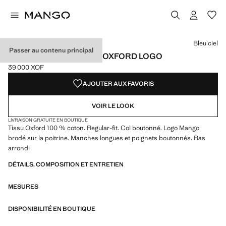
Choisissez une couleur
Couleur Blanc
Couleur Bleu marine foncé
Couleur Écru
Bleu ciel
Passer au contenu principal
CHEMISE 100 % COTON OXFORD LOGO
39 000 XOF
Prix actuel [39 000 XOF ]
AJOUTER AUX FAVORIS
VOIR LE LOOK
LIVRAISON GRATUITE EN BOUTIQUE
Tissu Oxford 100 % coton. Regular-fit. Col boutonné. Logo Mango
brodé sur la poitrine. Manches longues et poignets boutonnés. Bas
arrondi
DÉTAILS, COMPOSITION ET ENTRETIEN
MESURES
DISPONIBILITÉ EN BOUTIQUE