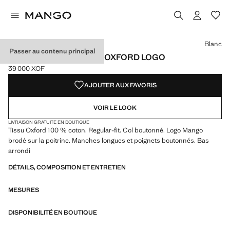
Choisissez une couleur
Couleur Blanc sélectionnée
Couleur Bleu marine foncé
Couleur Écru
Blanc
Passer au contenu principal
CHEMISE 100 % COTON OXFORD LOGO
39 000 XOF
Prix actuel [39 000 XOF ]
AJOUTER AUX FAVORIS
VOIR LE LOOK
LIVRAISON GRATUITE EN BOUTIQUE
Tissu Oxford 100 % coton. Regular-fit. Col boutonné. Logo Mango
brodé sur la poitrine. Manches longues et poignets boutonnés. Bas
arrondi
DÉTAILS, COMPOSITION ET ENTRETIEN
MESURES
DISPONIBILITÉ EN BOUTIQUE