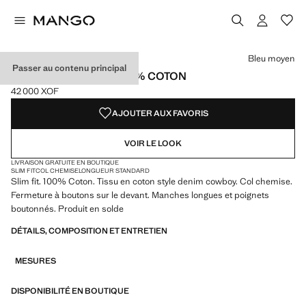
Choisissez une couleur
Bleu moyen
Passer au contenu principal
CHEMISE EN JEAN 100 % COTON
42 000 XOF
Prix actuel [42 000 XOF ]
AJOUTER AUX FAVORIS
VOIR LE LOOK
LIVRAISON GRATUITE EN BOUTIQUE
SLIM FIT
COL CHEMISE
LONGUEUR STANDARD
Slim fit. 100% Coton. Tissu en coton style denim cowboy. Col chemise.
Fermeture à boutons sur le devant. Manches longues et poignets
boutonnés. Produit en solde
DÉTAILS, COMPOSITION ET ENTRETIEN
MESURES
DISPONIBILITÉ EN BOUTIQUE