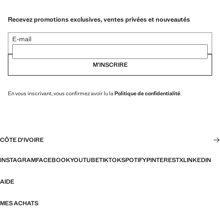
Recevez promotions exclusives, ventes privées et nouveautés
E-mail
M’INSCRIRE
En vous inscrivant, vous confirmez avoir lu la
Politique de confidentialité
.
CÔTE D'IVOIRE
INSTAGRAM
FACEBOOK
YOUTUBE
TIKTOK
SPOTIFY
PINTEREST
X
LINKEDIN
AIDE
MES ACHATS