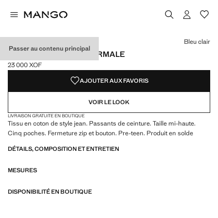
Choisissez une couleur
Couleur Bleu moyen
Couleur Bleu clair sélectionnée
Bleu clair
Passer au contenu principal
JEAN DROIT TAILLE NORMALE
23 000 XOF
Prix actuel [23 000 XOF ]
AJOUTER AUX FAVORIS
VOIR LE LOOK
LIVRAISON GRATUITE EN BOUTIQUE
Tissu en coton de style jean. Passants de ceinture. Taille mi-haute.
Cinq poches. Fermeture zip et bouton. Pre-teen. Produit en solde
DÉTAILS, COMPOSITION ET ENTRETIEN
MESURES
DISPONIBILITÉ EN BOUTIQUE