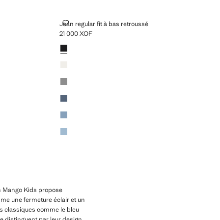
OUSSÉ
JEAN REGULAR FIT À BAS RETROUSSÉ
Jean regular fit à bas retroussé
21 000 XOF
Prix actuel [21 000 XOF ]
Couleurs
Black denim
Blanc cassé
Gris denim
Bleu moyen vintage
Bleu moyen
Bleu clair
on Mango Kids propose
mme une fermeture éclair et un
es classiques comme le bleu
se distinguent par leur design