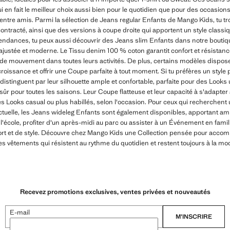
ui en fait le meilleur choix aussi bien pour le quotidien que pour des occasi
e entre amis. Parmi la sélection de Jeans regular Enfants de Mango Kids, tu t
ontracté, ainsi que des versions à coupe droite qui apportent un style classiqu
endances, tu peux aussi découvrir des Jeans slim Enfants dans notre boutiqu
ajustée et moderne. Le Tissu denim 100 % coton garantit confort et résistanc
té de mouvement dans toutes leurs activités. De plus, certains modèles dispose
roissance et offrir une Coupe parfaite à tout moment. Si tu préfères un style p
distinguent par leur silhouette ample et confortable, parfaite pour des Looks 
sûr pour toutes les saisons. Leur Coupe flatteuse et leur capacité à s'adapter 
 Looks casual ou plus habillés, selon l'occasion. Pour ceux qui recherchent 
ctuelle, les Jeans wideleg Enfants sont également disponibles, apportant a
 l'école, profiter d'un après-midi au parc ou assister à un Événement en famill
ort et de style. Découvre chez Mango Kids une Collection pensée pour acco
es vêtements qui résistent au rythme du quotidien et restent toujours à la mo
Recevez promotions exclusives, ventes privées et nouveautés
E-mail
M’INSCRIRE