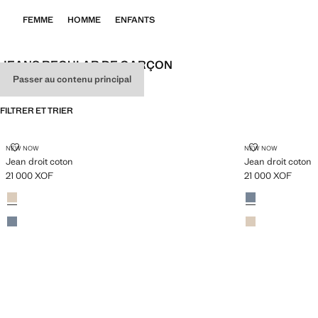
FEMME
HOMME
ENFANTS
JEANS REGULAR DE GARÇON
Passer au contenu principal
VOIR TOUT
REGULAR
FILTRER ET TRIER
JEAN DROIT COTON
JEAN DROIT 
NEW NOW
NEW NOW
Jean droit coton
Jean droit coton
21 000 XOF
21 000 XOF
Prix actuel [21 000 XOF ]
Prix actuel [21 00
Couleurs
Sable
Couleurs
Bleu
Bleu
Sable