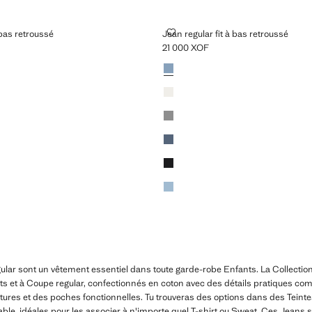
R FIT À BAS RETROUSSÉ
JEAN REGULAR FIT À BAS RETR
 bas retroussé
Jean regular fit à bas retroussé
21 000 XOF
0 XOF ]
Prix actuel [21 000 XOF ]
Couleurs
Bleu moyen
Blanc cassé
ge
Gris denim
Bleu moyen vintage
Black denim
Bleu clair
ular sont un vêtement essentiel dans toute garde-robe Enfants. La Collecti
its et à Coupe regular, confectionnés en coton avec des détails pratiques co
ures et des poches fonctionnelles. Tu trouveras des options dans des Teint
 sable, idéales pour les associer à n'importe quel T-shirt ou Sweat. Ces Jeans 