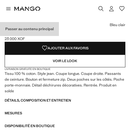
Choisissez une couleur
Bleu clair
Passer au contenu principal
JEAN DAD-FIT
23 000 XOF
Prix actuel [23 000 XOF ]
AJOUTER AUX FAVORIS
VOIR LE LOOK
LIVRAISON GRATUITE EN BOUTIQUE
Tissu 100 % coton. Style jean. Coupe longue. Coupe droite. Passants
de ceinture. Bouton et fermeture zip. Deux poches sur les côtés. Poche
porte-monnaie. Détail déchirures décoratives. Rentrée. Produit en
solde
DÉTAILS, COMPOSITION ET ENTRETIEN
MESURES
DISPONIBILITÉ EN BOUTIQUE