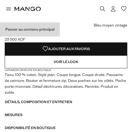
Choisissez une couleur
Bleu moyen vintage
Passer au contenu principal
JEAN DAD-FIT
23 000 XOF
Prix actuel [23 000 XOF ]
AJOUTER AUX FAVORIS
VOIR LE LOOK
LIVRAISON GRATUITE EN BOUTIQUE
Tissu 100 % coton. Style jean. Coupe longue. Coupe droite. Passants
de ceinture. Bouton et fermeture zip. Deux poches sur les côtés. Poche
porte-monnaie. Détail déchirures décoratives. Rentrée. Produit en
solde
DÉTAILS, COMPOSITION ET ENTRETIEN
MESURES
DISPONIBILITÉ EN BOUTIQUE