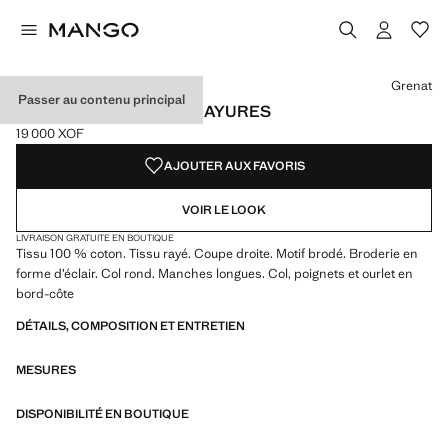
Choisissez une couleur
Couleur Bleu
Couleur Grenat sélectionnée
Grenat
Passer au contenu principal
SWEAT-SHIRT BRODÉ RAYURES
19 000 XOF
Prix actuel [19 000 XOF ]
AJOUTER AUX FAVORIS
VOIR LE LOOK
LIVRAISON GRATUITE EN BOUTIQUE
Tissu 100 % coton. Tissu rayé. Coupe droite. Motif brodé. Broderie en
forme d’éclair. Col rond. Manches longues. Col, poignets et ourlet en
bord-côte
DÉTAILS, COMPOSITION ET ENTRETIEN
MESURES
DISPONIBILITÉ EN BOUTIQUE