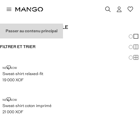
SWEAT-SHIRTS POUR FILLE
Passer au contenu principal
Chang
Aff
FILTRER ET TRIER
Aff
Af
SWEAT-SHIRT RELAXED-FIT
NEW NOW
Sweat-shirt relaxed-fit
19 000 XOF
Prix actuel [19 000 XOF ]
SWEAT-SHIRT COTON IMPRIMÉ
NEW NOW
Sweat-shirt coton imprimé
21 000 XOF
Prix actuel [21 000 XOF ]