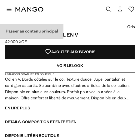
Choisissez une couleur
Couleur Ivoire
Couleur Beige
Couleur Gris sélectionnée
Couleur Chocolat
Gris
Passer au contenu principal
PULL-OVER MAILLE COL EN V
42 000 XOF
Prix actuel [42 000 XOF ]
AJOUTER AUX FAVORIS
VOIR LE LOOK
LIVRAISON GRATUITE EN BOUTIQUE
Col en V. Bords côtelés sur le col. Texture douce. Jupe, pantalon et
cardigan assortis. Se combine avec d'autres articles de la collection.
Disponible en plusieurs couleurs. Parfait pour vos journées à la
maison. Offre confort et liberté de mouvement. Disponible en deux
couleurs. Parfait pour vos journées à la maison. Produit en solde
EN LIRE PLUS
DÉTAILS, COMPOSITION ET ENTRETIEN
DISPONIBILITÉ EN BOUTIQUE