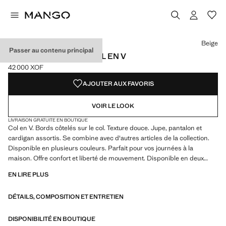
Choisissez une couleur
Couleur Ivoire
Couleur Beige sélectionnée
Couleur Gris
Couleur Chocolat
Beige
Passer au contenu principal
PULL-OVER MAILLE COL EN V
42 000 XOF
Prix actuel [42 000 XOF ]
AJOUTER AUX FAVORIS
VOIR LE LOOK
LIVRAISON GRATUITE EN BOUTIQUE
Col en V. Bords côtelés sur le col. Texture douce. Jupe, pantalon et
cardigan assortis. Se combine avec d'autres articles de la collection.
Disponible en plusieurs couleurs. Parfait pour vos journées à la
maison. Offre confort et liberté de mouvement. Disponible en deux
couleurs. Parfait pour vos journées à la maison. Produit en solde
EN LIRE PLUS
DÉTAILS, COMPOSITION ET ENTRETIEN
DISPONIBILITÉ EN BOUTIQUE