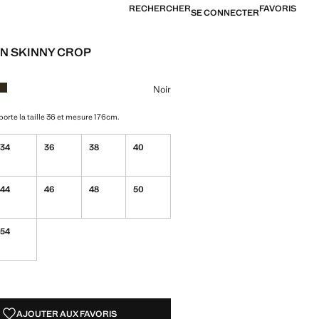
RECHERCHER
FAVORIS
SE CONNECTER
N SKINNY CROP
[26 000 XOF ]
ne couleur
r sélectionnée
r Bleu marine foncé
Couleur Kaki
Noir
orte la taille 36 et mesure 176cm.
34
36
38
40
44
46
48
50
54
TÉS !
LE. JE LE VEUX !
AJOUTER AUX FAVORIS