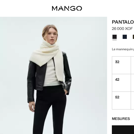
PANTALO
26 000 XOF
Prix actuel 
Choisissez u
Couleur Noi
Couleu
Le mannequin p
32
42
52
DERNIÈRES UNI
NON DISPONIB
MESURES