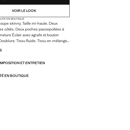
VOIR LE LOOK
TUITE EN BOUTIQUE
Coupe skinny. Taille mi-haute. Deux
les côtés. Deux poches passepoilées à
rmeture Éclair avec agrafe et bouton
Doublure. Tissu fluide. Tissu en mélange
ches latérales. Coupe longue. Fermeture
S
n. Deux poches passepoilées sur les
 costume. Tissu élastique. Fermeture
OMPOSITION ET ENTRETIEN
on, agrafe et fermeture Éclair. Disponible
lle. Pantalon skinny très élastique et
 Durable. Looks de bureau. Passants de
ITÉ EN BOUTIQUE