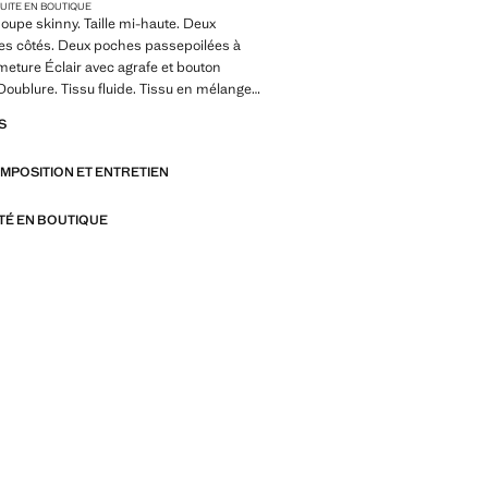
TUITE EN BOUTIQUE
Coupe skinny. Taille mi-haute. Deux
les côtés. Deux poches passepoilées à
rmeture Éclair avec agrafe et bouton
Doublure. Tissu fluide. Tissu en mélange
ches latérales. Coupe longue. Fermeture
S
n. Deux poches passepoilées sur les
 costume. Tissu élastique. Fermeture
OMPOSITION ET ENTRETIEN
on, agrafe et fermeture Éclair. Disponible
lle. Pantalon skinny très élastique et
 Durable. Looks de bureau. Passants de
ITÉ EN BOUTIQUE