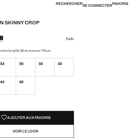
RECHERCHER
FAVORIS
SE CONNECTER
N SKINNY CROP
[26 000 XOF ]
ne couleur
Kaki
orte la taille 36 et mesure 176cm.
34
36
38
40
44
46
TÉS !
LE. JE LE VEUX !
AJOUTER AUX FAVORIS
VOIR LE LOOK