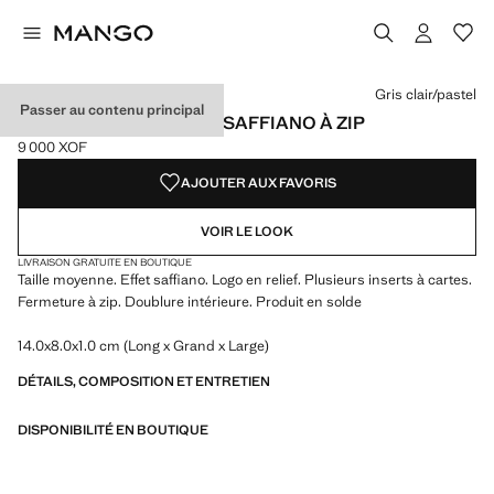
Choisissez une couleur
Couleur Noir
Couleur Bordeaux
Couleur Kaki
Gris clair/pastel
Passer au contenu principal
PORTE-CARTES EFFET SAFFIANO À ZIP
9 000 XOF
Prix actuel [9 000 XOF ]
AJOUTER AUX FAVORIS
VOIR LE LOOK
LIVRAISON GRATUITE EN BOUTIQUE
Taille moyenne. Effet saffiano. Logo en relief. Plusieurs inserts à cartes.
Fermeture à zip. Doublure intérieure. Produit en solde
14.0x8.0x1.0 cm (Long x Grand x Large)
DÉTAILS, COMPOSITION ET ENTRETIEN
DISPONIBILITÉ EN BOUTIQUE