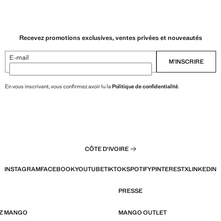
Recevez promotions exclusives, ventes privées et nouveautés
E-mail
M’INSCRIRE
En vous inscrivant, vous confirmez avoir lu la
Politique de confidentialité
.
CÔTE D'IVOIRE
INSTAGRAM
FACEBOOK
YOUTUBE
TIKTOK
SPOTIFY
PINTEREST
X
LINKEDIN
PRESSE
EZ MANGO
MANGO OUTLET