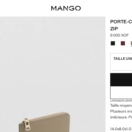
PORTE-C
ZIP
9 000 XOF
Prix actuel 
Choisissez u
Couleur Noi
Coule
TAILLE UN
DERNIÈRES UNI
NON DISPONIB
LIVRAISON GRA
Taille moyenn
Plusieurs in
intérieure. P
14.0x8.0x1.0