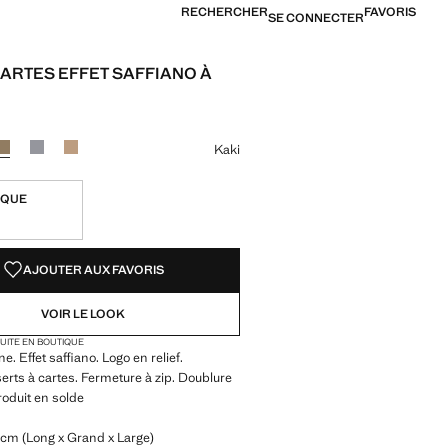
RECHERCHER
FAVORIS
SE CONNECTER
ARTES EFFET SAFFIANO À
[9 000 XOF ]
ne couleur
r
ur Bordeaux
Couleur Kaki sélectionnée
Couleur Gris clair/pastel
Couleur Vanille
Kaki
IQUE
TÉS !
LE. JE LE VEUX !
AJOUTER AUX FAVORIS
VOIR LE LOOK
TUITE EN BOUTIQUE
e. Effet saffiano. Logo en relief.
serts à cartes. Fermeture à zip. Doublure
roduit en solde
 cm (Long x Grand x Large)