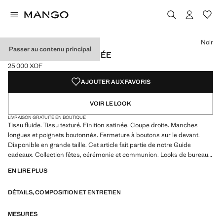
Choisissez une couleur
Couleur Émeraude
Couleur Noir sélectionnée
Couleur Blanc cassé
Couleur Violet
Noir
Passer au contenu principal
CHEMISE FLUIDE SATINÉE
25 000 XOF
Prix actuel [25 000 XOF ]
AJOUTER AUX FAVORIS
VOIR LE LOOK
LIVRAISON GRATUITE EN BOUTIQUE
Tissu fluide. Tissu texturé. Finition satinée. Coupe droite. Manches
longues et poignets boutonnés. Fermeture à boutons sur le devant.
Disponible en grande taille. Cet article fait partie de notre Guide
cadeaux. Collection fêtes, cérémonie et communion. Looks de bureau.
Col classique. Col classique. Fermeture frontale. Tissu satiné. Longueur
EN LIRE PLUS
standard. Longueur manches longues. Coupe standard. Silhouette
droite. Manches longues. Structure plate Léger. Emplacement
DÉTAILS, COMPOSITION ET ENTRETIEN
fermeture à l’avant. Tissu léger. Col à revers Chemise. Imprimé rayures.
Matière Satinée. Imprimé Chaînes. Imprimé Pois. Imprimé Sans
imprimé. Fantaisie Sans fantaisie. Regular-fit
MESURES