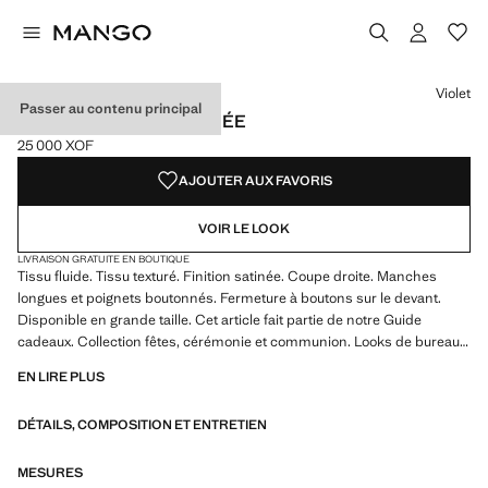
Choisissez une couleur
Couleur Émeraude
Couleur Noir
Couleur Blanc cassé
Couleur Violet sélectionnée
Violet
Passer au contenu principal
CHEMISE FLUIDE SATINÉE
25 000 XOF
Prix actuel [25 000 XOF ]
AJOUTER AUX FAVORIS
VOIR LE LOOK
LIVRAISON GRATUITE EN BOUTIQUE
Tissu fluide. Tissu texturé. Finition satinée. Coupe droite. Manches
longues et poignets boutonnés. Fermeture à boutons sur le devant.
Disponible en grande taille. Cet article fait partie de notre Guide
cadeaux. Collection fêtes, cérémonie et communion. Looks de bureau.
Col classique. Col classique. Fermeture frontale. Tissu satiné. Longueur
EN LIRE PLUS
standard. Longueur manches longues. Coupe standard. Silhouette
droite. Manches longues. Structure plate Léger. Emplacement
DÉTAILS, COMPOSITION ET ENTRETIEN
fermeture à l’avant. Tissu léger. Col à revers Chemise. Imprimé rayures.
Matière Satinée. Imprimé Chaînes. Imprimé Pois. Imprimé Sans
imprimé. Fantaisie Sans fantaisie. Regular-fit
MESURES