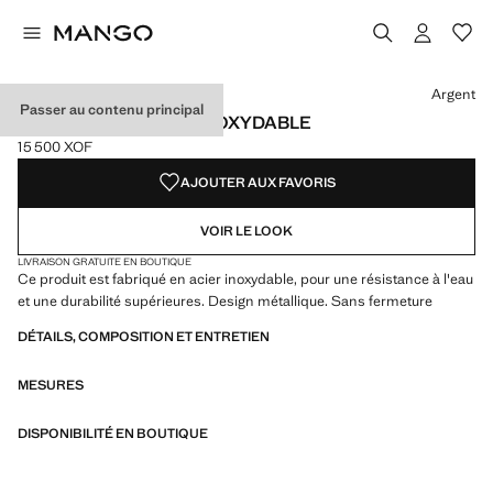
Choisissez une couleur
Argent
Passer au contenu principal
CHEVALIÈRE ACIER INOXYDABLE
15 500 XOF
Prix actuel [15 500 XOF ]
AJOUTER AUX FAVORIS
VOIR LE LOOK
LIVRAISON GRATUITE EN BOUTIQUE
Ce produit est fabriqué en acier inoxydable, pour une résistance à l'eau
et une durabilité supérieures. Design métallique. Sans fermeture
DÉTAILS, COMPOSITION ET ENTRETIEN
MESURES
DISPONIBILITÉ EN BOUTIQUE