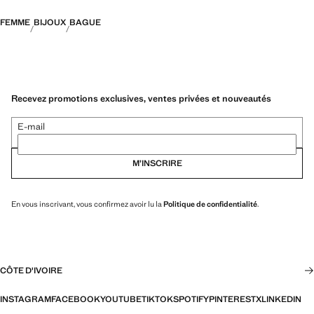
FEMME
BIJOUX
BAGUE
Recevez promotions exclusives, ventes privées et nouveautés
E-mail
M’INSCRIRE
En vous inscrivant, vous confirmez avoir lu la
Politique de confidentialité
.
CÔTE D'IVOIRE
INSTAGRAM
FACEBOOK
YOUTUBE
TIKTOK
SPOTIFY
PINTEREST
X
LINKEDIN