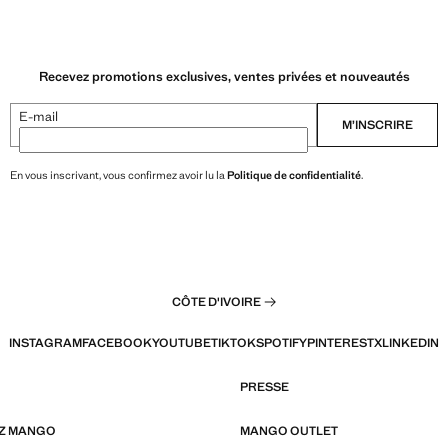
Recevez promotions exclusives, ventes privées et nouveautés
E-mail
M’INSCRIRE
En vous inscrivant, vous confirmez avoir lu la
Politique de confidentialité
.
CÔTE D'IVOIRE
INSTAGRAM
FACEBOOK
YOUTUBE
TIKTOK
SPOTIFY
PINTEREST
X
LINKEDIN
PRESSE
EZ MANGO
MANGO OUTLET