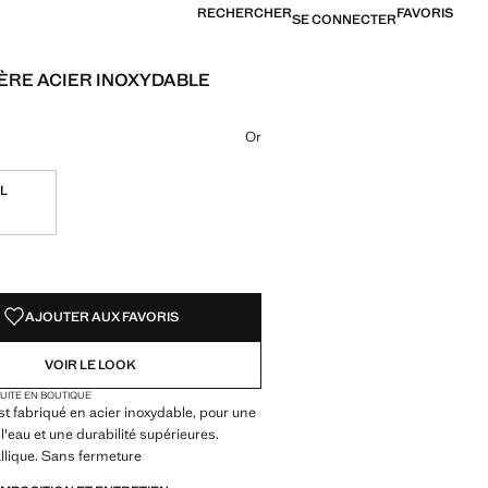
RECHERCHER
FAVORIS
SE CONNECTER
ÈRE ACIER INOXYDABLE
15 500 XOF ]
ne couleur
sélectionnée
ur Argent
Or
L
TÉS !
LE. JE LE VEUX !
AJOUTER AUX FAVORIS
VOIR LE LOOK
TUITE EN BOUTIQUE
st fabriqué en acier inoxydable, pour une
l'eau et une durabilité supérieures.
llique. Sans fermeture