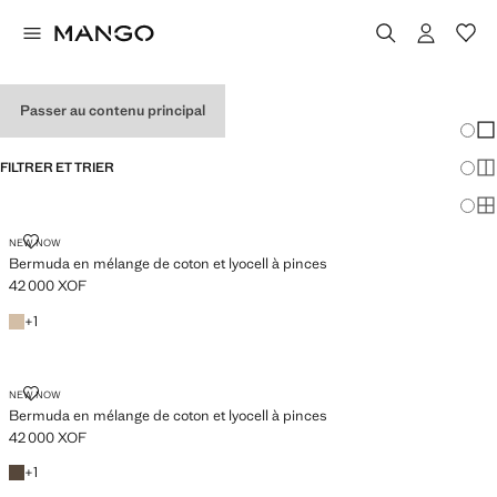
SHORT EN LIN, HOMMES
Passer au contenu principal
Chang
Aff
FILTRER ET TRIER
Aff
Af
BERMUDA EN MÉLANGE DE COTON ET LYOCELL À PINCES
NEW NOW
Bermuda en mélange de coton et lyocell à pinces
42 000 XOF
Prix actuel [42 000 XOF ]
Beige
+1 couleur
+
1
BERMUDA EN MÉLANGE DE COTON ET LYOCELL À PINCES
NEW NOW
Bermuda en mélange de coton et lyocell à pinces
42 000 XOF
Prix actuel [42 000 XOF ]
Marron
+1 couleur
+
1