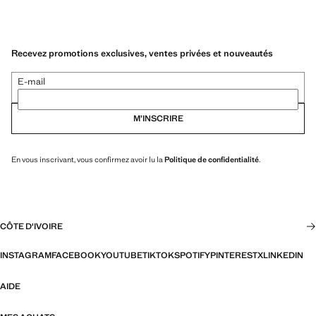
Recevez promotions exclusives, ventes privées et nouveautés
E-mail
M’INSCRIRE
En vous inscrivant, vous confirmez avoir lu la
Politique de confidentialité
.
CÔTE D'IVOIRE
INSTAGRAM
FACEBOOK
YOUTUBE
TIKTOK
SPOTIFY
PINTEREST
X
LINKEDIN
AIDE