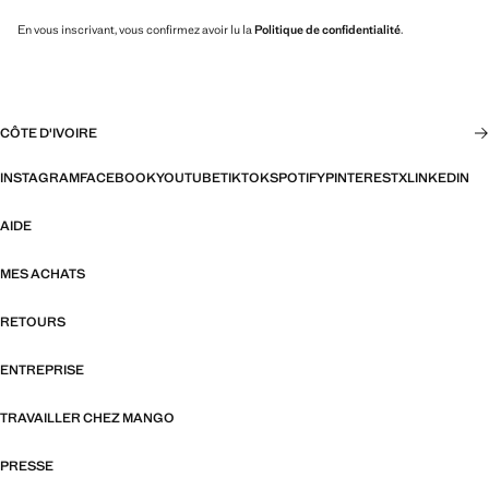
En vous inscrivant, vous confirmez avoir lu la
Politique de confidentialité
.
CÔTE D'IVOIRE
INSTAGRAM
FACEBOOK
YOUTUBE
TIKTOK
SPOTIFY
PINTEREST
X
LINKEDIN
AIDE
MES ACHATS
RETOURS
ENTREPRISE
TRAVAILLER CHEZ MANGO
PRESSE