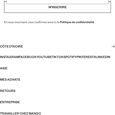
M’INSCRIRE
En vous inscrivant, vous confirmez avoir lu la
Politique de confidentialité
.
CÔTE D'IVOIRE
INSTAGRAM
FACEBOOK
YOUTUBE
TIKTOK
SPOTIFY
PINTEREST
X
LINKEDIN
AIDE
MES ACHATS
RETOURS
ENTREPRISE
TRAVAILLER CHEZ MANGO