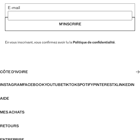
E-mail
M’INSCRIRE
En vous inscrivant, vous confirmez avoir lu la
Politique de confidentialité
.
CÔTE D'IVOIRE
INSTAGRAM
FACEBOOK
YOUTUBE
TIKTOK
SPOTIFY
PINTEREST
X
LINKEDIN
AIDE
MES ACHATS
RETOURS
ENTREPRISE