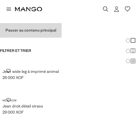
JEANS POUR FILLE
Passer au contenu principal
VOIR TOUT
WIDE LEG
Chang
Aff
FILTRER ET TRIER
Aff
Af
JEAN WIDE LEG À IMPRIMÉ ANIMAL
Jean wide leg à imprimé animal
26 000 XOF
Prix actuel [26 000 XOF ]
JEAN DROIT DÉTAIL STRASS
NEW NOW
Jean droit détail strass
29 000 XOF
Prix actuel [29 000 XOF ]