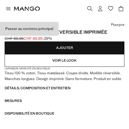
Choisissez une couleur
Pourpre
Passer au contenu principal
VESTE MATELASSÉE RÉVERSIBLE IMPRIMÉE
CHF 69,95
CHF 49,95
-29%
Prix initial barré [CHF 69,95 ]
Prix actuel [CHF 49,95 ]
AJOUTER
VOIR LE LOOK
LIVRAISON GRATUITE EN BOUTIQUE
Tissu 100 % coton. Tissu matelassé. Coupe droite. Modèle réversible.
Manches longues. Design imprimé. Sans fermeture. Produit en solde
DÉTAILS, COMPOSITION ET ENTRETIEN
MESURES
DISPONIBILITÉ EN BOUTIQUE