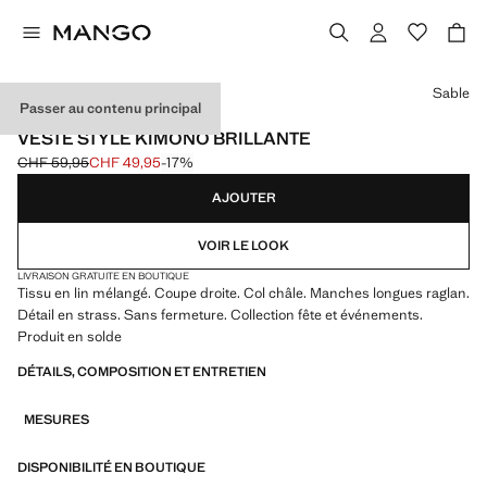
Choisissez une couleur
Sable
Passer au contenu principal
EVENTS
VESTE STYLE KIMONO BRILLANTE
CHF 59,95
CHF 49,95
-17%
Prix initial barré [CHF 59,95 ]
Prix actuel [CHF 49,95 ]
AJOUTER
VOIR LE LOOK
LIVRAISON GRATUITE EN BOUTIQUE
Tissu en lin mélangé. Coupe droite. Col châle. Manches longues raglan.
Détail en strass. Sans fermeture. Collection fête et événements.
Produit en solde
DÉTAILS, COMPOSITION ET ENTRETIEN
MESURES
DISPONIBILITÉ EN BOUTIQUE