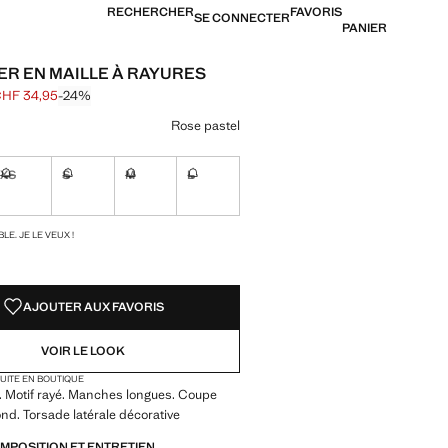
RECHERCHER
FAVORIS
SE CONNECTER
PANIER
ER EN MAILLE À RAYURES
HF 34,95
-24%
barré [CHF 45,95 ]
[CHF 34,95 ]
ne couleur
Rose pastel
XS
S
M
L
ible. Je le veux !
Non disponible. Je le veux !
Non disponible. Je le veux !
Non disponible. Je le veux !
Non disponible. Je le veux !
TÉS !
LE. JE LE VEUX !
AJOUTER AUX FAVORIS
VOIR LE LOOK
TUITE EN BOUTIQUE
. Motif rayé. Manches longues. Coupe
ond. Torsade latérale décorative
OMPOSITION ET ENTRETIEN