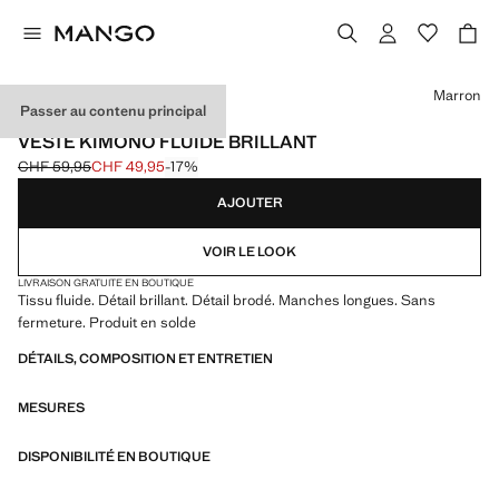
Choisissez une couleur
Marron
Passer au contenu principal
EVENTS
VESTE KIMONO FLUIDE BRILLANT
CHF 59,95
CHF 49,95
-17%
Prix initial barré [CHF 59,95 ]
Prix actuel [CHF 49,95 ]
AJOUTER
VOIR LE LOOK
LIVRAISON GRATUITE EN BOUTIQUE
Tissu fluide. Détail brillant. Détail brodé. Manches longues. Sans
fermeture. Produit en solde
DÉTAILS, COMPOSITION ET ENTRETIEN
MESURES
DISPONIBILITÉ EN BOUTIQUE