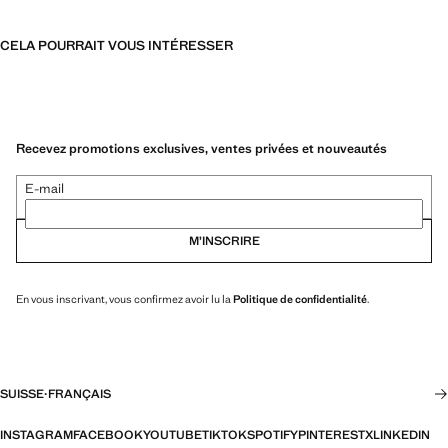
CELA POURRAIT VOUS INTÉRESSER
Recevez promotions exclusives, ventes privées et nouveautés
E-mail
M’INSCRIRE
En vous inscrivant, vous confirmez avoir lu la
Politique de confidentialité
.
SUISSE
·
FRANÇAIS
INSTAGRAM
FACEBOOK
YOUTUBE
TIKTOK
SPOTIFY
PINTEREST
X
LINKEDIN