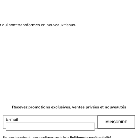
n qui sont transformés en nouveaux tissus.
Recevez promotions exclusives, ventes privées et nouveautés
E-mail
M’INSCRIRE
En vous inscrivant, vous confirmez avoir lu la
Politique de confidentialité
.