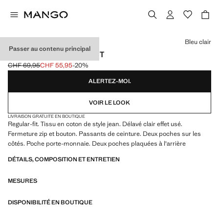
Choisissez une couleur
Bleu clair
Passer au contenu principal
JEAN BOB REGULAR-FIT
CHF 69,95
CHF 55,95
-20%
Prix initial barré [CHF 69,95 ]
Prix actuel [CHF 55,95 ]
ALERTEZ-MOI.
VOIR LE LOOK
LIVRAISON GRATUITE EN BOUTIQUE
Regular-fit. Tissu en coton de style jean. Délavé clair effet usé.
Fermeture zip et bouton. Passants de ceinture. Deux poches sur les
côtés. Poche porte-monnaie. Deux poches plaquées à l'arrière
DÉTAILS, COMPOSITION ET ENTRETIEN
MESURES
DISPONIBILITÉ EN BOUTIQUE