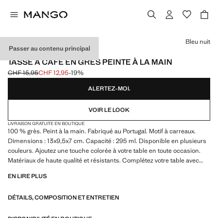
Choisissez une couleur
Bleu nuit
Passer au contenu principal
MADE IN PORTUGAL / HANDPRINT
TASSE À CAFÉ EN GRÈS PEINTE À LA MAIN
CHF 15,95
CHF 12,95
-19%
Prix initial barré [CHF 15,95 ]
Prix actuel [CHF 12,95 ]
ALERTEZ-MOI.
VOIR LE LOOK
LIVRAISON GRATUITE EN BOUTIQUE
100 % grès. Peint à la main. Fabriqué au Portugal. Motif à carreaux.
Dimensions : 13x9,5x7 cm. Capacité : 295 ml. Disponible en plusieurs
couleurs. Ajoutez une touche colorée à votre table en toute occasion.
Matériaux de haute qualité et résistants. Complétez votre table avec
d'autres produits de la collection. Peut être utilisé au micro-ondes. Peut
EN LIRE PLUS
être lavé au lave-vaisselle
DÉTAILS, COMPOSITION ET ENTRETIEN