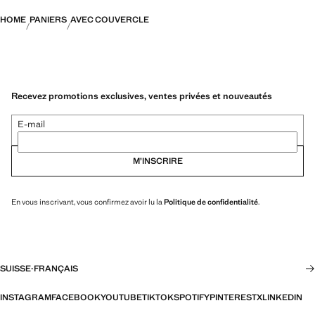
HOME
PANIERS
AVEC COUVERCLE
Recevez promotions exclusives, ventes privées et nouveautés
E-mail
M’INSCRIRE
En vous inscrivant, vous confirmez avoir lu la
Politique de confidentialité
.
SUISSE
·
FRANÇAIS
INSTAGRAM
FACEBOOK
YOUTUBE
TIKTOK
SPOTIFY
PINTEREST
X
LINKEDIN