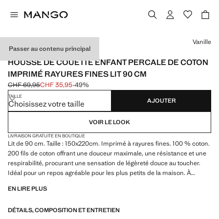
Choisissez une couleur
Vanille
Passer au contenu principal
PERCALE DE COTON
HOUSSE DE COUETTE ENFANT PERCALE DE COTON
IMPRIMÉ RAYURES FINES LIT 90 CM
CHF 69,95
CHF 35,95
-49%
Prix initial barré [CHF 69,95 ]
Prix actuel [CHF 35,95 ]
TAILLE
AJOUTER
Choisissez votre taille
VOIR LE LOOK
LIVRAISON GRATUITE EN BOUTIQUE
Lit de 90 cm. Taille : 150x220cm. Imprimé à rayures fines. 100 % coton.
200 fils de coton offrant une douceur maximale, une résistance et une
respirabilité, procurant une sensation de légèreté douce au toucher.
Idéal pour un repos agréable pour les plus petits de la maison. À
combiner avec d’autres articles de la collection. Ce produit n'inclut pas
EN LIRE PLUS
les taies d'oreiller. Produit en solde
DÉTAILS, COMPOSITION ET ENTRETIEN