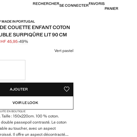
RECHERCHER
FAVORIS
SE CONNECTER
PANIER
/ MADE IN PORTUGAL
DE COUETTE ENFANT COTON
UBLE SURPIQÛRE LIT 90 CM
HF 45,95
-49%
barré [CHF 89,95 ]
[CHF 45,95 ]
ne couleur
Vert pastel
TÉS !
LE. JE LE VEUX !
AJOUTER
AJOUTER AUX FAVORIS
VOIR LE LOOK
TUITE EN BOUTIQUE
. Taille : 150x220cm. 100 % coton.
c double passepoil contrasté. Le coton
éable au toucher, avec un aspect
roissé. Il offre un aspect décontracté.