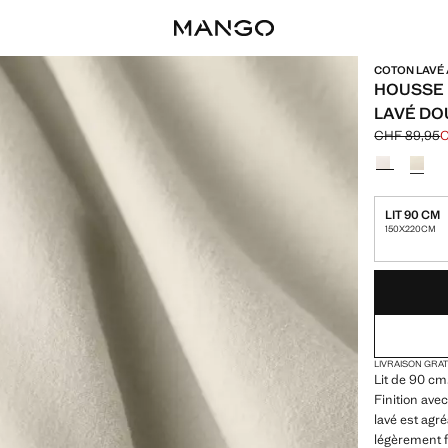
COTON LAVÉ 
HOUSSE 
LAVÉ DO
CHF 89,95
C
Prix initial 
Prix actuel 
Choisissez u
LIT 90 CM
150X220CM
DERNIÈRES UNI
NON DISPONIB
LIVRAISON GRA
Lit de 90 cm
Finition ave
lavé est agr
légèrement f