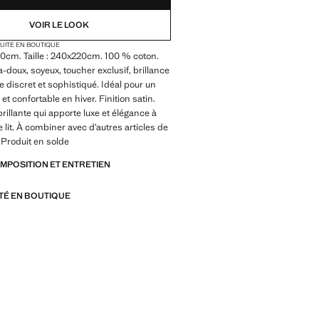
VOIR LE LOOK
TUITE EN BOUTIQUE
60cm. Taille : 240x220cm. 100 % coton.
ra-doux, soyeux, toucher exclusif, brillance
xe discret et sophistiqué. Idéal pour un
t confortable en hiver. Finition satin.
rillante qui apporte luxe et élégance à
e lit. À combiner avec d’autres articles de
. Produit en solde
OMPOSITION ET ENTRETIEN
ITÉ EN BOUTIQUE