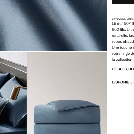
LIVRAISON GRA
Lit de 150/1
600 fils. Ult
naturelle, lu
repos chaud e
Une touche b
votre linge d
la collection
DÉTAILS, C
DISPONIBIL