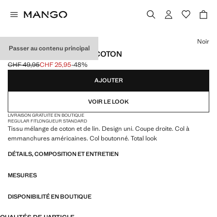
Choisissez une couleur
Noir
Passer au contenu principal
TOP HALTER EN LIN ET COTON
CHF 49,95
CHF 25,95
-48%
Prix initial barré [CHF 49,95 ]
Prix actuel [CHF 25,95 ]
AJOUTER
VOIR LE LOOK
LIVRAISON GRATUITE EN BOUTIQUE
REGULAR FIT
LONGUEUR STANDARD
Tissu mélange de coton et de lin. Design uni. Coupe droite. Col à
emmanchures américaines. Col boutonné. Total look
DÉTAILS, COMPOSITION ET ENTRETIEN
MESURES
DISPONIBILITÉ EN BOUTIQUE