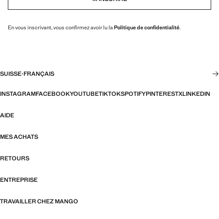
En vous inscrivant, vous confirmez avoir lu la
Politique de confidentialité
.
SUISSE
·
FRANÇAIS
INSTAGRAM
FACEBOOK
YOUTUBE
TIKTOK
SPOTIFY
PINTEREST
X
LINKEDIN
AIDE
MES ACHATS
RETOURS
ENTREPRISE
TRAVAILLER CHEZ MANGO