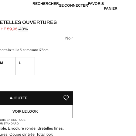
RECHERCHER
FAVORIS
SE CONNECTER
PANIER
RETELLES OUVERTURES
HF 59,95
-40%
barré [CHF 99,95 ]
[CHF 59,95 ]
ne couleur
Noir
orte la taille S et mesure 176cm.
M
L
TÉS !
LE. JE LE VEUX !
AJOUTER
AJOUTER AUX FAVORIS
VOIR LE LOOK
TUITE EN BOUTIQUE
UR STANDARD
ible. Encolure ronde. Bretelles fines.
ures. Coupe cintrée. Total look