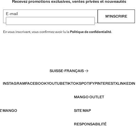
Recevez promotions exclusives, ventes privées et nouveautés
E-mail
M’INSCRIRE
En vous inscrivant, vous confirmez avoir lu la
Politique de confidentialité
.
SUISSE
·
FRANÇAIS
INSTAGRAM
FACEBOOK
YOUTUBE
TIKTOK
SPOTIFY
PINTEREST
X
LINKEDIN
MANGO OUTLET
EZ MANGO
SITE MAP
RESPONSABILITÉ