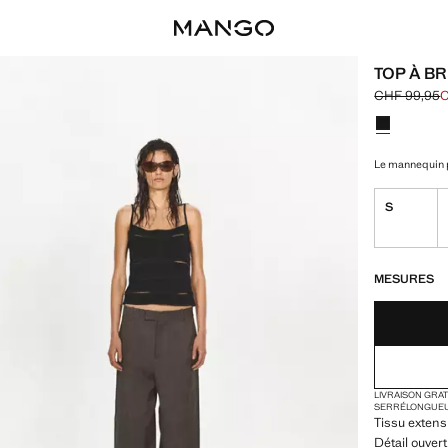
TOP À B
CHF 99,95
C
Prix initial 
Prix actuel 
Choisissez u
Le mannequin p
S
DERNIÈRES UNI
NON DISPONIB
MESURES
LIVRAISON GRA
SERRÉ
LONGUE
Tissu extens
Détail ouvert