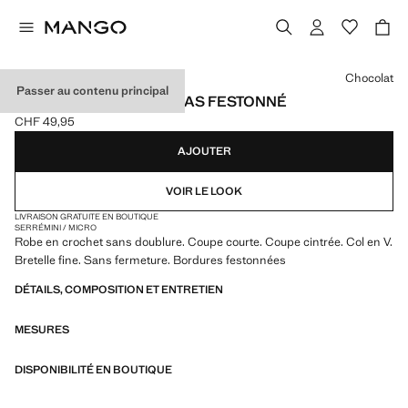
Choisissez une couleur
Chocolat
Passer au contenu principal
ROBE EN CROCHET À BAS FESTONNÉ
CHF 49,95
Prix actuel [CHF 49,95 ]
AJOUTER
VOIR LE LOOK
LIVRAISON GRATUITE EN BOUTIQUE
SERRÉ
MINI / MICRO
Robe en crochet sans doublure. Coupe courte. Coupe cintrée. Col en V.
Bretelle fine. Sans fermeture. Bordures festonnées
DÉTAILS, COMPOSITION ET ENTRETIEN
MESURES
DISPONIBILITÉ EN BOUTIQUE