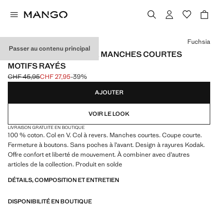
Choisissez une couleur
Fuchsia
Passer au contenu principal
CHEMISE DE PYJAMA À MANCHES COURTES
MOTIFS RAYÉS
CHF 45,95
CHF 27,95
-39%
Prix initial barré [CHF 45,95 ]
Prix actuel [CHF 27,95 ]
AJOUTER
VOIR LE LOOK
LIVRAISON GRATUITE EN BOUTIQUE
100 % coton. Col en V. Col à revers. Manches courtes. Coupe courte.
Fermeture à boutons. Sans poches à l’avant. Design à rayures Kodak.
Offre confort et liberté de mouvement. À combiner avec d’autres
articles de la collection. Produit en solde
DÉTAILS, COMPOSITION ET ENTRETIEN
DISPONIBILITÉ EN BOUTIQUE