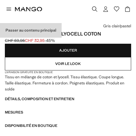
Choisissez une couleur
Gris clair/pastel
Passer au contenu principal
PANTALON DE PYJAMA LYOCELL COTON
CHF 59,95
CHF 32,95
-45%
Prix initial barré [CHF 59,95 ]
Prix actuel [CHF 32,95 ]
AJOUTER
VOIR LE LOOK
LIVRAISON GRATUITE EN BOUTIQUE
Tissu en mélange de coton et lyocell. Tissu élastique. Coupe longue.
Taille élastique. Fermeture à cordon. Poignets élastiques. Produit en
solde
DÉTAILS, COMPOSITION ET ENTRETIEN
MESURES
DISPONIBILITÉ EN BOUTIQUE