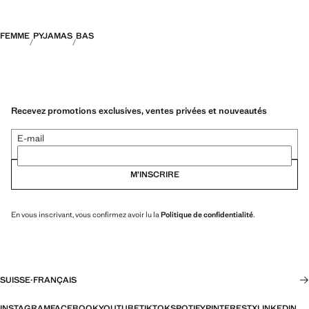
FEMME
PYJAMAS
BAS
Recevez promotions exclusives, ventes privées et nouveautés
E-mail
M’INSCRIRE
En vous inscrivant, vous confirmez avoir lu la
Politique de confidentialité
.
SUISSE
·
FRANÇAIS
INSTAGRAM
FACEBOOK
YOUTUBE
TIKTOK
SPOTIFY
PINTEREST
X
LINKEDIN