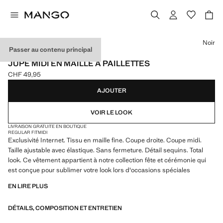
Choisissez une couleur
Noir
Passer au contenu principal
EXCLUSIVITÉ INTERNET
JUPE MIDI EN MAILLE À PAILLETTES
CHF 49,95
Prix actuel [CHF 49,95 ]
AJOUTER
VOIR LE LOOK
LIVRAISON GRATUITE EN BOUTIQUE
REGULAR FIT
MIDI
Exclusivité Internet. Tissu en maille fine. Coupe droite. Coupe midi.
Taille ajustable avec élastique. Sans fermeture. Détail sequins. Total
look. Ce vêtement appartient à notre collection fête et cérémonie qui
est conçue pour sublimer votre look lors d'occasions spéciales
EN LIRE PLUS
DÉTAILS, COMPOSITION ET ENTRETIEN