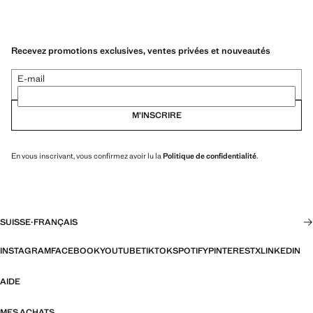
Recevez promotions exclusives, ventes privées et nouveautés
E-mail
M’INSCRIRE
En vous inscrivant, vous confirmez avoir lu la
Politique de confidentialité
.
SUISSE
·
FRANÇAIS
INSTAGRAM
FACEBOOK
YOUTUBE
TIKTOK
SPOTIFY
PINTEREST
X
LINKEDIN
AIDE
MES ACHATS