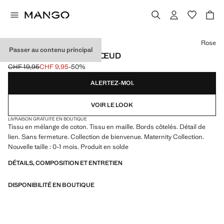
Choisissez une couleur
Rose
Passer au contenu principal
CHAUSSONS TRICOT NŒUD
CHF 19,95
CHF 9,95
-50%
Prix initial barré [CHF 19,95 ]
Prix actuel [CHF 9,95 ]
ALERTEZ-MOI.
VOIR LE LOOK
LIVRAISON GRATUITE EN BOUTIQUE
Tissu en mélange de coton. Tissu en maille. Bords côtelés. Détail de
lien. Sans fermeture. Collection de bienvenue. Maternity Collection.
Nouvelle taille : 0-1 mois. Produit en solde
DÉTAILS, COMPOSITION ET ENTRETIEN
DISPONIBILITÉ EN BOUTIQUE