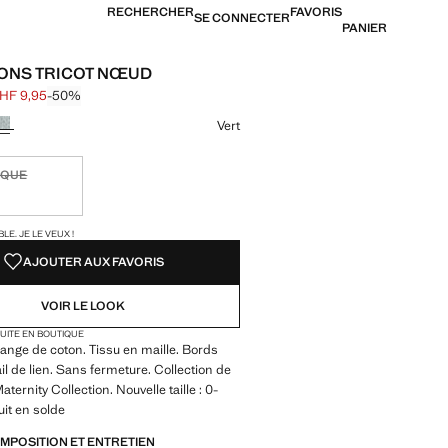
RECHERCHER
FAVORIS
SE CONNECTER
PANIER
ONS TRICOT NŒUD
HF 9,95
-50%
barré [CHF 19,95 ]
[CHF 9,95 ]
ne couleur
Vert
IQUE
ible. Je le veux !
TÉS !
LE. JE LE VEUX !
AJOUTER AUX FAVORIS
VOIR LE LOOK
TUITE EN BOUTIQUE
ange de coton. Tissu en maille. Bords
il de lien. Sans fermeture. Collection de
ternity Collection. Nouvelle taille : 0-
uit en solde
OMPOSITION ET ENTRETIEN