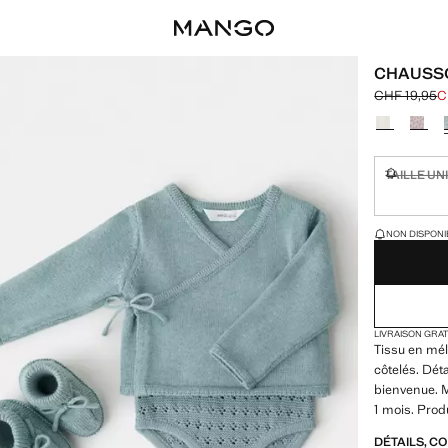
CHAUSS
CHF 19,95
C
Prix initial 
Prix actuel 
Choisissez u
TAILLE UN
Non dispon
DERNIÈRES UNI
NON DISPONIB
LIVRAISON GRA
Tissu en mél
côtelés. Déta
bienvenue. Ma
1 mois. Prod
DÉTAILS, C