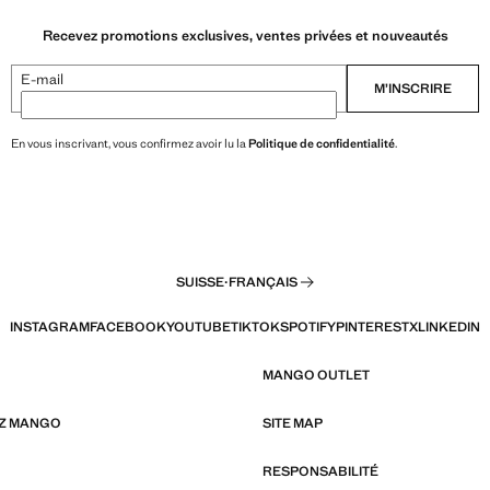
Recevez promotions exclusives, ventes privées et nouveautés
E-mail
M’INSCRIRE
En vous inscrivant, vous confirmez avoir lu la
Politique de confidentialité
.
SUISSE
·
FRANÇAIS
INSTAGRAM
FACEBOOK
YOUTUBE
TIKTOK
SPOTIFY
PINTEREST
X
LINKEDIN
MANGO OUTLET
EZ MANGO
SITE MAP
RESPONSABILITÉ