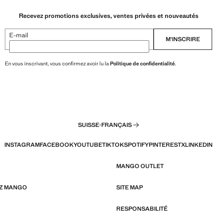
Recevez promotions exclusives, ventes privées et nouveautés
E-mail
M’INSCRIRE
En vous inscrivant, vous confirmez avoir lu la
Politique de confidentialité
.
SUISSE
·
FRANÇAIS
INSTAGRAM
FACEBOOK
YOUTUBE
TIKTOK
SPOTIFY
PINTEREST
X
LINKEDIN
MANGO OUTLET
EZ MANGO
SITE MAP
RESPONSABILITÉ