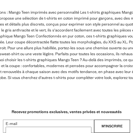
ons : Mango Teen imprimés avec personnalité Les t-shirts graphiques Mango 
on propose une sélection de t-shirts en coton imprimé pour garçons, avec des 
es et détails plus discrets, conçus pour exprimer son style personnel au quo
e gris anthracite et le vert, ils s'accordent facilement avec toutes les pièces
phique Mango Teen Confectionnés en pur coton, ces t-shirts graphiques vous
rnée. Leur coupe décontractée flatte toutes les morphologies, du XXS au XL. Po
oit. Pour une allure plus habillée, portez-les sous une chemise ouverte ou u
sweat-shirt ou une veste légère. Parfaits pour toutes les occasions, ils reha
uoi choisir les t-shirts graphiques Mango Teen ? Au-delà des imprimés, ce qu
ssu et la coupe : confortables, modernes et pensées pour accompagner la croi
renouvelés à chaque saison avec des motifs tendance, en phase avec leur ép
e. Si vous cherchez d'autres t-shirts pour compléter votre look, explorez toute
Recevez promotions exclusives, ventes privées et nouveautés
E-mail
M’INSCRIRE