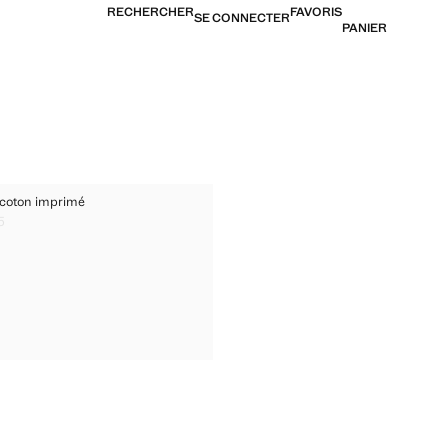
RECHERCHER
FAVORIS
SE CONNECTER
PANIER
T EN COTON IMPRIMÉ
n coton imprimé
IRT EN COTON IMPRIMÉ
5
l [CHF 25,95 ]
IRT EN COTON IMPRIMÉ
RT EN COTON IMPRIMÉ
RT EN COTON IMPRIMÉ
RT EN COTON IMPRIMÉ
IRT EN COTON IMPRIMÉ